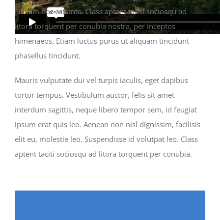
Nullam nec est ante. Class aptent taciti sociosqu ad
litora torquent per conubia nostra, per inceptos
himenaeos. Etiam luctus purus ut aliquam tincidunt
phasellus tincidunt.
Mauris vulputate dui vel turpis iaculis, eget dapibus
tortor tempus. Vestibulum auctor, felis sit amet
interdum sagittis, neque libero tempor sem, id feugiat
ipsum erat quis leo. Aenean non nisl dignissim, facilisis
elit eu, molestie leo. Suspendisse id volutpat leo. Class
aptent taciti sociosqu ad litora torquent per conubia.