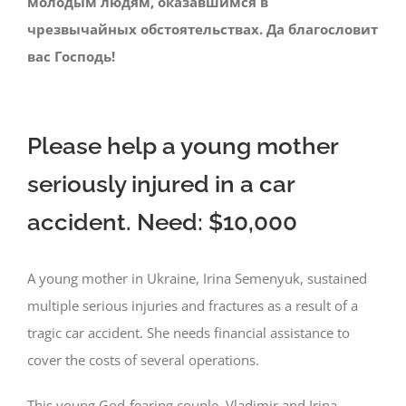
молодым людям, оказавшимся в
чрезвычайных обстоятельствах. Да благословит
вас Господь!
Please help a young mother
seriously injured in a car
accident. Need: $10,000
A young mother in Ukraine, Irina Semenyuk, sustained
multiple serious injuries and fractures as a result of a
tragic car accident. She needs financial assistance to
cover the costs of several operations.
This young God-fearing couple, Vladimir and Irina