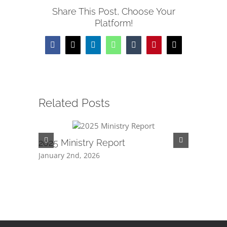
Share This Post, Choose Your
Platform!
Facebook
X
LinkedIn
WhatsApp
Tumblr
Pinterest
Email
Related Posts
2025 Ministry Report
3 Years 
January 2nd, 2026
March 4th