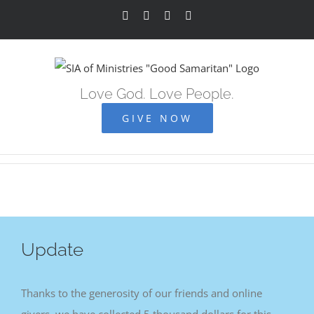
Skip
Facebook
YouTube
Instagram
Vimeo
to
content
Love God. Love People.
GIVE NOW
Update
Thanks to the generosity of our friends and online